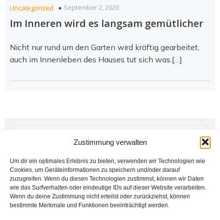
September 2, 2020
Uncategorized
Im Inneren wird es langsam gemütlicher
Nicht nur rund um den Garten wird kräftig gearbeitet,
auch im Innenleben des Hauses tut sich was.[…]
Zustimmung verwalten
Letzte Kommentare
Um dir ein optimales Erlebnis zu bieten, verwenden wir Technologien wie
Cookies, um Geräteinformationen zu speichern und/oder darauf
zuzugreifen. Wenn du diesen Technologien zustimmst, können wir Daten
Nathalie
zu
HolidayCheck ’23
wie das Surfverhalten oder eindeutige IDs auf dieser Website verarbeiten.
Februar 27, 2024
Wenn du deine Zustimmung nicht erteilst oder zurückziehst, können
bestimmte Merkmale und Funktionen beeinträchtigt werden.
Hausi99
zu
Wir erwarten unsere ersten Gäste