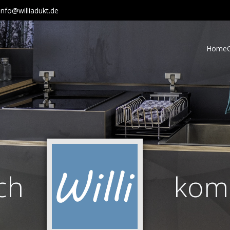
info@williadukt.de
Home
ch
kom