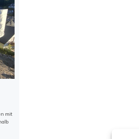
en mit
halb