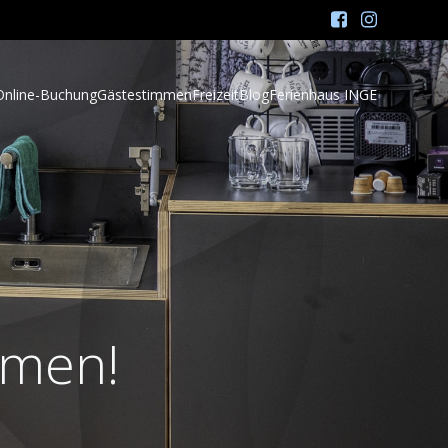
Online-Buchung
Gästestimmen
Freizeit
Blog
Ferienhaus INGE
men!