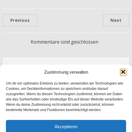
Previous
Next
Kommentare sind geschlossen
Zustimmung verwalten
Letzte Kommentare
Um dir ein optimales Erlebnis zu bieten, verwenden wir Technologien wie
Cookies, um Geräteinformationen zu speichern und/oder darauf
zuzugreifen. Wenn du diesen Technologien zustimmst, können wir Daten
Nathalie
zu
HolidayCheck ’23
wie das Surfverhalten oder eindeutige IDs auf dieser Website verarbeiten.
Februar 27, 2024
Wenn du deine Zustimmung nicht erteilst oder zurückziehst, können
bestimmte Merkmale und Funktionen beeinträchtigt werden.
Hausi99
zu
Wir erwarten unsere ersten Gäste
Januar 31, 2022
Akzeptieren